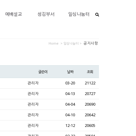
예배설교
섬김부서
일심나눔터
공지사항
Home
> 일심나눔터 >
글쓴이
날짜
조회
관리자
03-20
21122
관리자
04-13
20727
관리자
04-04
20690
관리자
04-10
20642
관리자
12-12
20605