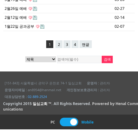
2월26일 예배
02-27
2월12일 예배
02-14
1월22일 공과공부
02-07
1
2
3
4
맨끝
[151-843] 서울특별시 관악구 은천로 74-1 일심교회
운영자 :
관리자
운영자이메일 :
an8954@hanmail.net
개인정보보호관리자 :
관리자
대표상담번호 :
02-889-2524
Copyright 2015
일심교회 ™
. All Rights Reserved.
Powered by Henal Com
unications
PC
Mobile