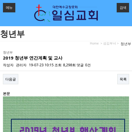
메뉴
검색
청년부
Home
> 섬김부서 >
청년부
청년부
2019 청년부 연간계획 및 교사
작성자
관리자
19-07-23 10:15
조회
8,298회
댓글
0건
다음글
목록
본문