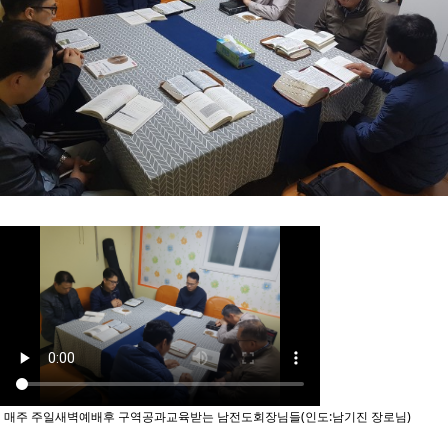
매주 주일새벽예배후 구역공과교육받는 남전도회장님들(인도:남기진 장로님)