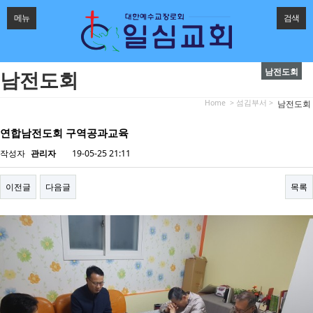
메뉴
검색
남전도회
남전도회
Home
> 섬김부서 >
남전도회
연합남전도회 구역공과교육
작성자
관리자
19-05-25 21:11
이전글
다음글
목록