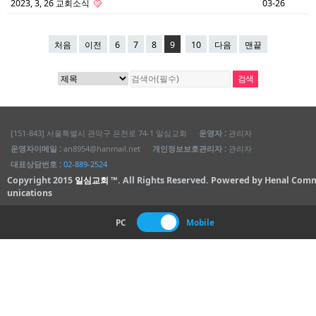
2023, 3, 26 교회소식
03-26
처음
이전
6
7
8
9
10
다음
맨끝
[151-843] 서울특별시 관악구 은천로 74-1 일심교회
운영자 :
관리자
운영자이메일 :
an8954@hanmail.net
개인정보보호관리자 :
관리자
대표상담번호 :
02-889-2524
Copyright 2015
일심교회 ™
. All Rights Reserved.
Powered by Henal Com
unications
PC
Mobile